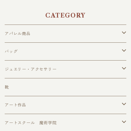
CATEGORY
アパレル商品
トップス
バッグ
アウター
ボトムス
ショルダーバッグ
ジュエリー・アクセサリー
ブラウス
スカート
雑貨や小物類
リュック
ネックレス
靴
Tシャツ
パンツ
ベルト
指輪
アート作品
ワンピース，ドレス
スカーフ
ブレスレット
絵画
アートスクール 魔術学院