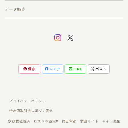
イヤリング
立体作品
入会
データ販売
ピアス
子ども時代の作品
会費支払い用
旧紙幣シリーズ
保存
シェア
LINE
ポスト
プライバシーポリシー
特定商取引法に基づく表記
© 商標登録済 指スマホ画家® 前田寧都 前田ネイト ネイト先生