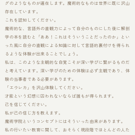
グのようなものが遍在します。魔術的なものは世界に既に沢山
存在しています。
これを認知してください。
魔術的な、言語外の直観力によって自分のものにした後に解剖
学の本を読むと「ああ！これはそういうことだったのか」とい
った風に自分の直観による知識に対して言語的裏付けを得られ
るような体験が出来ることでしょう。
私は、このような主観的な自覚こそが深い学びに繋がるものだ
と考えています。深い学びのための体験は必ず主観であり、体
験の当事者である必要があります。
「エウレカ」を沢山体験してください。
才能という幻想に囚われないならば誰もが得られます。
己を信じてください。
私が己の信じ方を教えます。
魔術学院というコンセプトにはそういった由来があります。
私の行いたい教育に関して、おそらく現段階でほとんどの人た