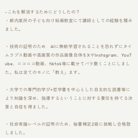
-これを解消するためにどうしたの？
・都内某所の子ども向け絵画教室にて講師としての経験を積み
ました。
・技術の証明のため AIに無断学習されることを恐れずにタイ
ムラプス動画や高画質の作品画像自体をXやInstagram、YouT
ube、ニコニコ動画、tiktok等に載せてバラ撒くことにしまし
た。私は全てのモノに「教え」ます。
・大学での専門的学び+哲学書を中心とした自主的な読書等に
より知識を深め、指導するということに対する責任を持てる決
意と自信を得ました。
・社会常識レベルの証明のため、秘書検定2級に挑戦し合格致
しました。