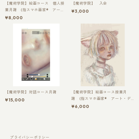
【魔術学院】絵画コース 個人授
【魔術学院】 入会
業月謝 (指スマホ画家® アー
¥3,000
ト・デザイナー講座)
¥8,000
【魔術学院】対話コース月謝
【魔術学院】絵画コース授業月
謝 (指スマホ画家® アート・デ
¥15,000
ザイナー講座)
¥6,000
プライバシーポリシー